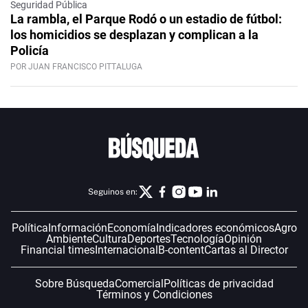
Seguridad Pública
La rambla, el Parque Rodó o un estadio de fútbol:
los homicidios se desplazan y complican a la
Policía
POR JUAN FRANCISCO PITTALUGA
Seguinos en:
Política
Información
Economía
Indicadores económicos
Agro
Ambiente
Cultura
Deportes
Tecnología
Opinión
Financial times
Internacional
B-content
Cartas al Director
Sobre Búsqueda
Comercial
Políticas de privacidad
Términos y Condiciones