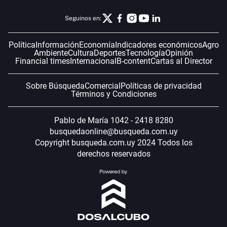
Seguinos en:
Política
Información
Economía
Indicadores económicos
Agro
Ambiente
Cultura
Deportes
Tecnología
Opinión
Financial times
Internacional
B-content
Cartas al Director
Sobre Búsqueda
Comercial
Políticas de privacidad
Términos y Condiciones
Pablo de María 1042 - 2418 8280
busquedaonline@busqueda.com.uy
Copyright busqueda.com.uy 2024 Todos los
derechos reservados