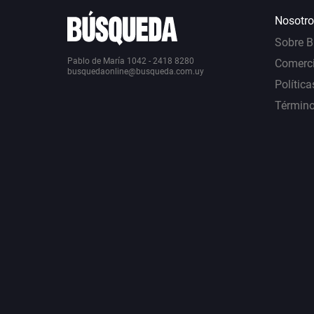
Nosotro
Sobre 
Pablo de María 1042 - 2418 8280
Comerci
busquedaonline@busqueda.com.uy
Política
Término