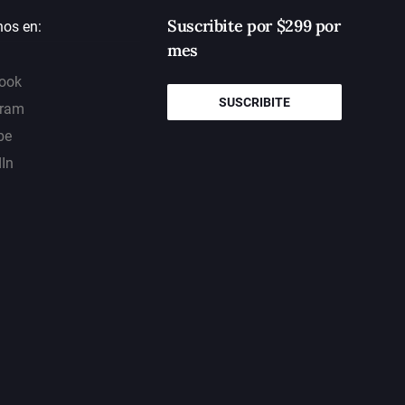
Suscribite por $299 por
nos en:
mes
ook
SUSCRIBITE
gram
be
dIn