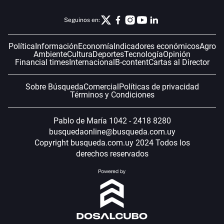
Seguinos en:
Política
Información
Economía
Indicadores económicos
Agro
Ambiente
Cultura
Deportes
Tecnología
Opinión
Financial times
Internacional
B-content
Cartas al Director
Sobre Búsqueda
Comercial
Políticas de privacidad
Términos y Condiciones
Pablo de María 1042 - 2418 8280
busquedaonline@busqueda.com.uy
Copyright busqueda.com.uy 2024 Todos los
derechos reservados