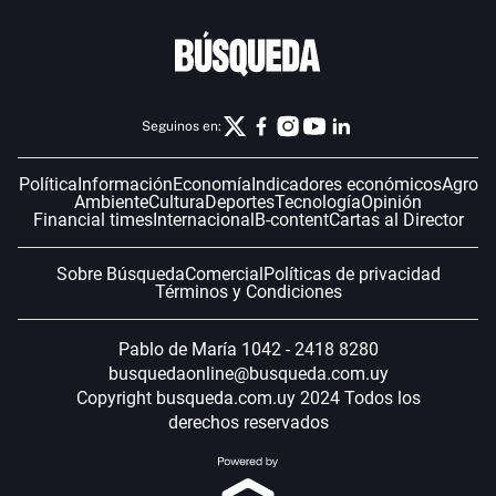
Seguinos en:
Política
Información
Economía
Indicadores económicos
Agro
Ambiente
Cultura
Deportes
Tecnología
Opinión
Financial times
Internacional
B-content
Cartas al Director
Sobre Búsqueda
Comercial
Políticas de privacidad
Términos y Condiciones
Pablo de María 1042 - 2418 8280
busquedaonline@busqueda.com.uy
Copyright busqueda.com.uy 2024 Todos los
derechos reservados