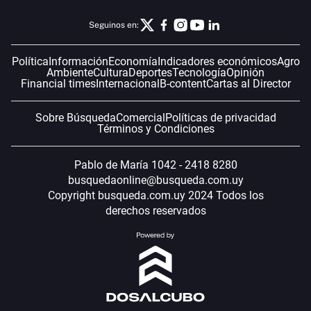
Seguinos en:
Política
Información
Economía
Indicadores económicos
Agro
Ambiente
Cultura
Deportes
Tecnología
Opinión
Financial times
Internacional
B-content
Cartas al Director
Sobre Búsqueda
Comercial
Políticas de privacidad
Términos y Condiciones
Pablo de María 1042 - 2418 8280
busquedaonline@busqueda.com.uy
Copyright busqueda.com.uy 2024 Todos los
derechos reservados