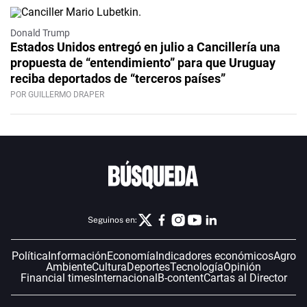
Donald Trump
Estados Unidos entregó en julio a Cancillería una
propuesta de “entendimiento” para que Uruguay
reciba deportados de “terceros países”
POR GUILLERMO DRAPER
Seguinos en:
Política
Información
Economía
Indicadores económicos
Agro
Ambiente
Cultura
Deportes
Tecnología
Opinión
Financial times
Internacional
B-content
Cartas al Director