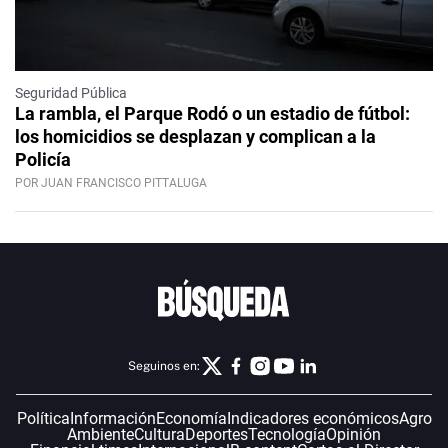
Seguridad Pública
La rambla, el Parque Rodó o un estadio de fútbol:
los homicidios se desplazan y complican a la
Policía
POR JUAN FRANCISCO PITTALUGA
Seguinos en:
Política
Información
Economía
Indicadores económicos
Agro
Ambiente
Cultura
Deportes
Tecnología
Opinión