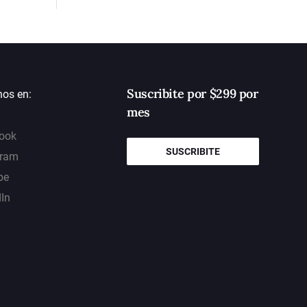
Suscribite por $299 por
nos en:
mes
ook
SUSCRIBITE
gram
be
dIn