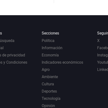
s
Secciones
Segui
Búsqueda
Política
X
al
Información
Faceb
s de privacidad
Economía
Insta
s y Condiciones
Indicadores económicos
Youtu
Agro
Linke
Ambiente
Cultura
Deportes
Tecnología
Opinión