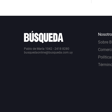
Nosotro
Sobre 
Pablo de María 1042 - 2418 8280
Comerci
busquedaonline@busqueda.com.uy
Política
Término