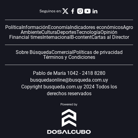
Seguinos en:
Política
Información
Economía
Indicadores económicos
Agro
Ambiente
Cultura
Deportes
Tecnología
Opinión
Financial times
Internacional
B-content
Cartas al Director
Sobre Búsqueda
Comercial
Políticas de privacidad
Términos y Condiciones
Pablo de María 1042 - 2418 8280
busquedaonline@busqueda.com.uy
Copyright busqueda.com.uy 2024 Todos los
derechos reservados