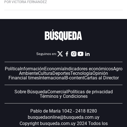
POR VICTORIA FERNÁNDEZ
Seguinos en:
Política
Información
Economía
Indicadores económicos
Agro
Ambiente
Cultura
Deportes
Tecnología
Opinión
Financial times
Internacional
B-content
Cartas al Director
Sobre Búsqueda
Comercial
Políticas de privacidad
Términos y Condiciones
Pablo de María 1042 - 2418 8280
busquedaonline@busqueda.com.uy
Copyright busqueda.com.uy 2024 Todos los