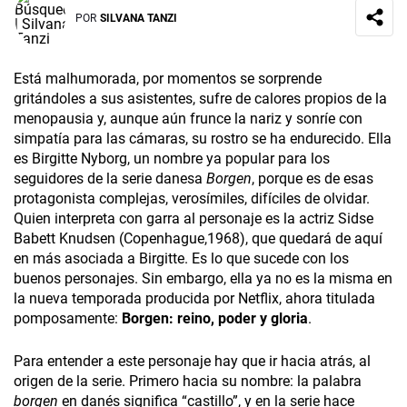
POR
SILVANA TANZI
Está malhumorada, por momentos se sorprende
gritándoles a sus asistentes, sufre de calores propios de la
menopausia y, aunque aún frunce la nariz y sonríe con
simpatía para las cámaras, su rostro se ha endurecido. Ella
es Birgitte Nyborg, un nombre ya popular para los
seguidores de la serie danesa
Borgen
, porque es de esas
protagonista complejas, verosímiles, difíciles de olvidar.
Quien interpreta con garra al personaje es la actriz Sidse
Babett Knudsen (Copenhague,1968), que quedará de aquí
en más asociada a Birgitte. Es lo que sucede con los
buenos personajes. Sin embargo, ella ya no es la misma en
la nueva temporada producida por Netflix, ahora titulada
pomposamente:
Borgen: reino, poder y gloria
.
Para entender a este personaje hay que ir hacia atrás, al
origen de la serie. Primero hacia su nombre: la palabra
borgen
en danés significa “castillo”, y en la serie hace