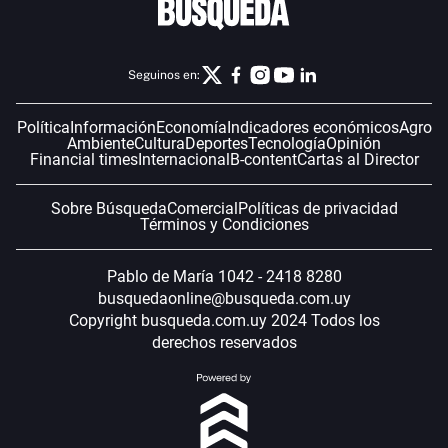
Seguinos en:
Política
Información
Economía
Indicadores económicos
Agro
Ambiente
Cultura
Deportes
Tecnología
Opinión
Financial times
Internacional
B-content
Cartas al Director
Sobre Búsqueda
Comercial
Políticas de privacidad
Términos y Condiciones
Pablo de María 1042 - 2418 8280
busquedaonline@busqueda.com.uy
Copyright busqueda.com.uy 2024 Todos los
derechos reservados