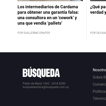
Los intermediarios de Cardama
¿Qué pas
para obtener una garantía falsa:
verdad 
una consultora en un ‘cowork’ y
una que vendía ‘pallets’
POR GUILLERMO DRAPER
POR SILVAN
Nosotro
Sobre 
Pablo de María 1042 - 2418 8280
Comerci
busquedaonline@busqueda.com.uy
Política
Término