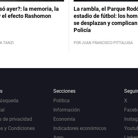
ó ayer?: la memoria, la
La rambla, el Parque Rod
y el efecto Rashomon
estadio de fútbol: los hom
se desplazan y complican 
Policía
A TANZI
POR JUAN FRANCISCO PITTALUGA
s
Secciones
Segui
Búsqueda
Política
X
al
Información
Faceb
s de privacidad
Economía
Insta
s y Condiciones
Indicadores económicos
Youtu
Agro
Linke