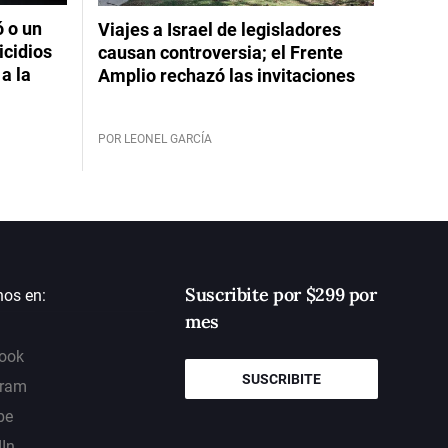
ó o un
Viajes a Israel de legisladores
icidios
causan controversia; el Frente
a la
Amplio rechazó las invitaciones
POR LEONEL GARCÍA
Suscribite por $299 por
nos en:
mes
ook
SUSCRIBITE
gram
be
dIn