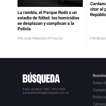
Cardama
citar al
La rambla, el Parque Rodó o un
Repúbli
estadio de fútbol: los homicidios
se desplazan y complican a la
Policía
POR JUAN FRANCISCO PITTALUGA
POR REDAC
Nosotro
Sobre 
Pablo de María 1042 - 2418 8280
Comerci
busquedaonline@busqueda.com.uy
Política
Término