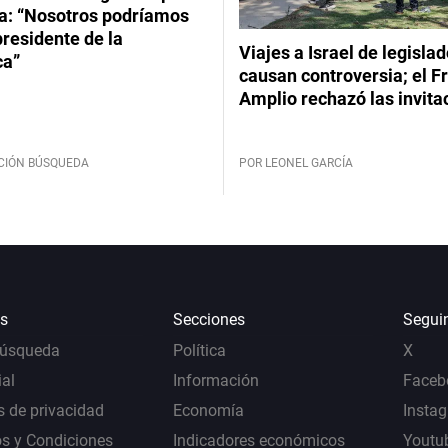
: “Nosotros podríamos
 presidente de la
Viajes a Israel de legisla
ca”
causan controversia; el F
Amplio rechazó las invita
CIÓN BÚSQUEDA
POR LEONEL GARCÍA
s
Secciones
Segui
Búsqueda
Política
X
al
Información
Faceb
s de privacidad
Economía
Insta
s y Condiciones
Indicadores económicos
Youtu