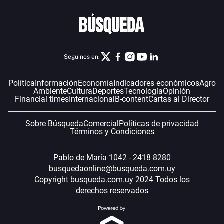
Seguinos en:
Política
Información
Economía
Indicadores económicos
Agro
Ambiente
Cultura
Deportes
Tecnología
Opinión
Financial times
Internacional
B-content
Cartas al Director
Sobre Búsqueda
Comercial
Políticas de privacidad
Términos y Condiciones
Pablo de María 1042 - 2418 8280
busquedaonline@busqueda.com.uy
Copyright busqueda.com.uy 2024 Todos los
derechos reservados