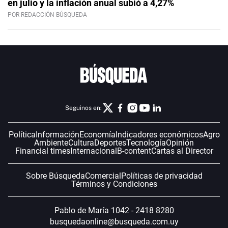
en julio y la inflación anual subió a 4,27%
POR REDACCIÓN BÚSQUEDA
Seguinos en:
Política
Información
Economía
Indicadores económicos
Agro
Ambiente
Cultura
Deportes
Tecnología
Opinión
Financial times
Internacional
B-content
Cartas al Director
Sobre Búsqueda
Comercial
Políticas de privacidad
Términos y Condiciones
Pablo de María 1042 - 2418 8280
busquedaonline@busqueda.com.uy