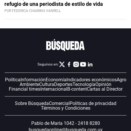
refugio de una periodista de estilo de vida
POR FEDERICA CHIARINO VANRELL
Seguinos en:
Política
Información
Economía
Indicadores económicos
Agro
Ambiente
Cultura
Deportes
Tecnología
Opinión
Financial times
Internacional
B-content
Cartas al Director
Sobre Búsqueda
Comercial
Políticas de privacidad
Términos y Condiciones
Pablo de María 1042 - 2418 8280
busquedaonline@busqueda.com.uy