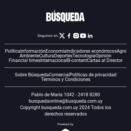
Seguinos en:
Política
Información
Economía
Indicadores económicos
Agro
Ambiente
Cultura
Deportes
Tecnología
Opinión
Financial times
Internacional
B-content
Cartas al Director
Sobre Búsqueda
Comercial
Políticas de privacidad
Términos y Condiciones
Pablo de María 1042 - 2418 8280
busquedaonline@busqueda.com.uy
Copyright busqueda.com.uy 2024 Todos los
derechos reservados