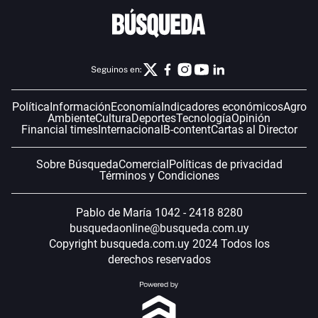
Seguinos en:
Política
Información
Economía
Indicadores económicos
Agro
Ambiente
Cultura
Deportes
Tecnología
Opinión
Financial times
Internacional
B-content
Cartas al Director
Sobre Búsqueda
Comercial
Políticas de privacidad
Términos y Condiciones
Pablo de María 1042 - 2418 8280
busquedaonline@busqueda.com.uy
Copyright busqueda.com.uy 2024 Todos los
derechos reservados