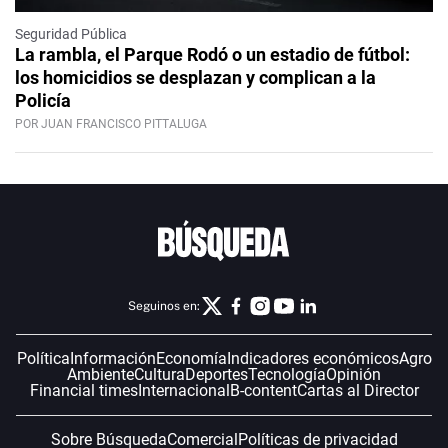
Seguridad Pública
La rambla, el Parque Rodó o un estadio de fútbol:
los homicidios se desplazan y complican a la
Policía
POR JUAN FRANCISCO PITTALUGA
Seguinos en:
Política
Información
Economía
Indicadores económicos
Agro
Ambiente
Cultura
Deportes
Tecnología
Opinión
Financial times
Internacional
B-content
Cartas al Director
Sobre Búsqueda
Comercial
Políticas de privacidad