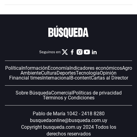
Seguinos en:
Política
Información
Economía
Indicadores económicos
Agro
Ambiente
Cultura
Deportes
Tecnología
Opinión
Financial times
Internacional
B-content
Cartas al Director
Sobre Búsqueda
Comercial
Políticas de privacidad
Términos y Condiciones
Pablo de María 1042 - 2418 8280
busquedaonline@busqueda.com.uy
Copyright busqueda.com.uy 2024 Todos los
derechos reservados