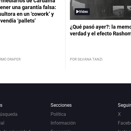
ermediarios de Cardama
ener una garantía falsa:
Video
ultora en un ‘cowork’ y
vendía ‘pallets’
¿Qué pasó ayer?: la memor
verdad y el efecto Rasho
ERMO DRAPER
POR SILVANA TANZI
s
Secciones
Segui
Búsqueda
Política
X
al
Información
Faceb