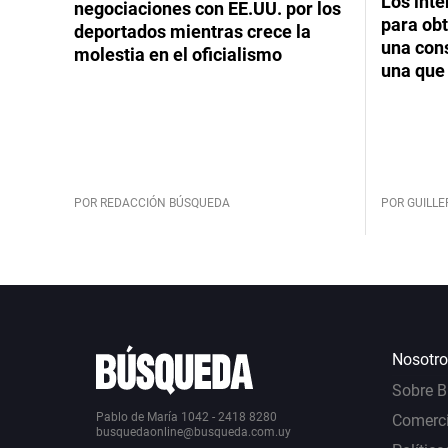
Los int
negociaciones con EE.UU. por los
para obt
deportados mientras crece la
una cons
molestia en el oficialismo
una que 
POR REDACCIÓN BÚSQUEDA
POR GUILL
Nosotro
Sobre 
Pablo de María 1042 - 2418 8280
Comerci
busquedaonline@busqueda.com.uy