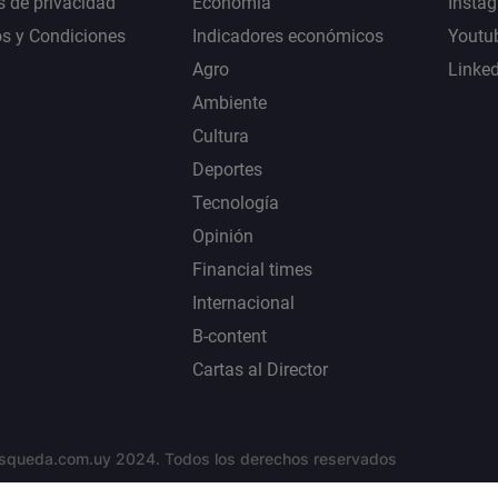
s de privacidad
Economía
Insta
s y Condiciones
Indicadores económicos
Youtu
Agro
Linke
Ambiente
Cultura
Deportes
Tecnología
Opinión
Financial times
Internacional
B-content
Cartas al Director
squeda.com.uy 2024. Todos los derechos reservados