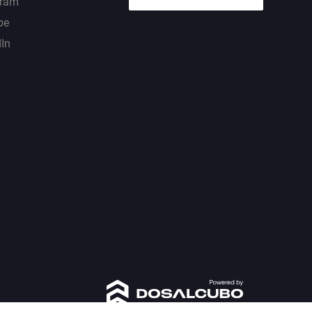
gram
be
dIn