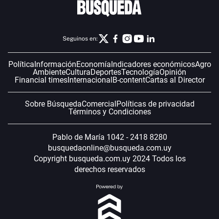
Seguinos en:
Política
Información
Economía
Indicadores económicos
Agro
Ambiente
Cultura
Deportes
Tecnología
Opinión
Financial times
Internacional
B-content
Cartas al Director
Sobre Búsqueda
Comercial
Políticas de privacidad
Términos y Condiciones
Pablo de María 1042 - 2418 8280
busquedaonline@busqueda.com.uy
Copyright busqueda.com.uy 2024 Todos los
derechos reservados