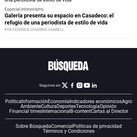
Especial interiorismo
Galería presenta su espacio en Casadeco: el
refugio de una periodista de estilo de vida
POR FEDERICA CHIARINO VANRELL
Seguinos en:
Política
Información
Economía
Indicadores económicos
Agro
Ambiente
Cultura
Deportes
Tecnología
Opinión
Financial times
Internacional
B-content
Cartas al Director
Sobre Búsqueda
Comercial
Políticas de privacidad
Términos y Condiciones