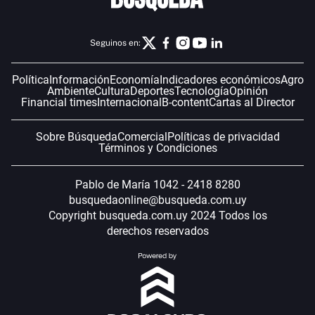
Seguinos en:
Política
Información
Economía
Indicadores económicos
Agro
Ambiente
Cultura
Deportes
Tecnología
Opinión
Financial times
Internacional
B-content
Cartas al Director
Sobre Búsqueda
Comercial
Políticas de privacidad
Términos y Condiciones
Pablo de María 1042 - 2418 8280
busquedaonline@busqueda.com.uy
Copyright busqueda.com.uy 2024 Todos los
derechos reservados