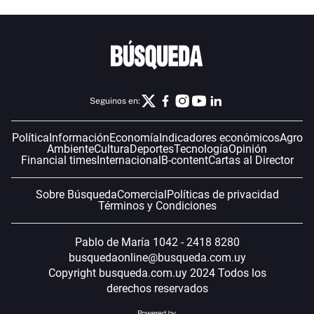
Seguinos en:
Política
Información
Economía
Indicadores económicos
Agro
Ambiente
Cultura
Deportes
Tecnología
Opinión
Financial times
Internacional
B-content
Cartas al Director
Sobre Búsqueda
Comercial
Políticas de privacidad
Términos y Condiciones
Pablo de María 1042 - 2418 8280
busquedaonline@busqueda.com.uy
Copyright busqueda.com.uy 2024 Todos los
derechos reservados