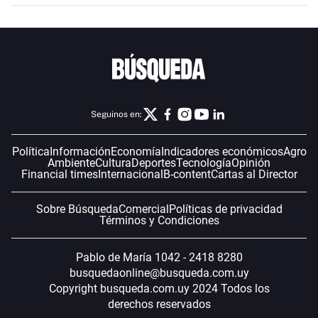
Seguinos en:
Política
Información
Economía
Indicadores económicos
Agro
Ambiente
Cultura
Deportes
Tecnología
Opinión
Financial times
Internacional
B-content
Cartas al Director
Sobre Búsqueda
Comercial
Políticas de privacidad
Términos y Condiciones
Pablo de María 1042 - 2418 8280
busquedaonline@busqueda.com.uy
Copyright busqueda.com.uy 2024 Todos los
derechos reservados