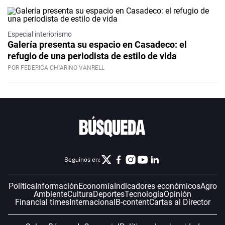
Especial interiorismo
Galería presenta su espacio en Casadeco: el
refugio de una periodista de estilo de vida
POR FEDERICA CHIARINO VANRELL
Seguinos en:
Política
Información
Economía
Indicadores económicos
Agro
Ambiente
Cultura
Deportes
Tecnología
Opinión
Financial times
Internacional
B-content
Cartas al Director