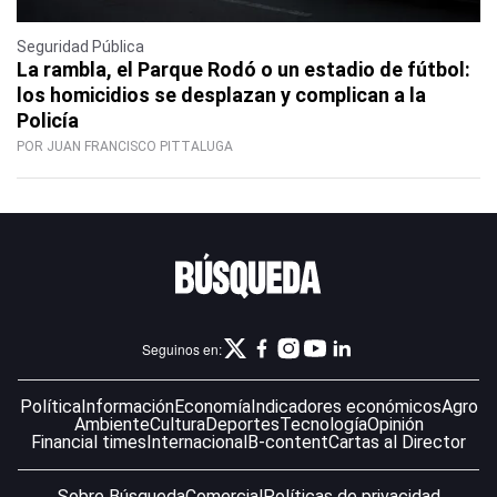
Seguridad Pública
La rambla, el Parque Rodó o un estadio de fútbol:
los homicidios se desplazan y complican a la
Policía
POR JUAN FRANCISCO PITTALUGA
Seguinos en:
Política
Información
Economía
Indicadores económicos
Agro
Ambiente
Cultura
Deportes
Tecnología
Opinión
Financial times
Internacional
B-content
Cartas al Director
Sobre Búsqueda
Comercial
Políticas de privacidad