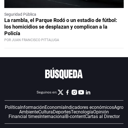
Seguridad Pública
La rambla, el Parque Rodó o un estadio de fútbol:
los homicidios se desplazan y complican a la
Policía
POR JUAN FRANCISCO PITTALUGA
Seguinos en:
Política
Información
Economía
Indicadores económicos
Agro
Ambiente
Cultura
Deportes
Tecnología
Opinión
Financial times
Internacional
B-content
Cartas al Director