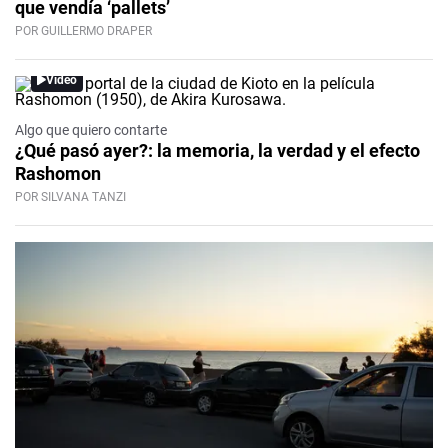
que vendía ‘pallets’
POR GUILLERMO DRAPER
Video
Algo que quiero contarte
¿Qué pasó ayer?: la memoria, la verdad y el efecto
Rashomon
POR SILVANA TANZI