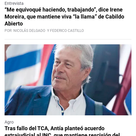
Entrevista
“Me equivoqué haciendo, trabajando”, dice Irene
Moreira, que mantiene viva “la llama” de Cabildo
Abierto
POR
NICOLÁS DELGADO
Y FEDERICO CASTILLO
Agro
Tras fallo del TCA, Antía planteó acuerdo
extrajudicial al INC, que mantiene rescisión del