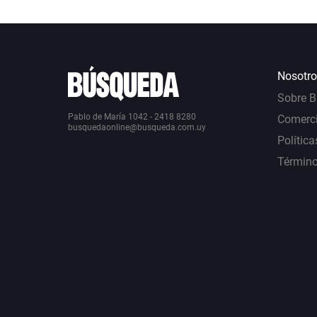
Nosotro
Sobre 
Pablo de María 1042 - 2418 8280
Comerci
busquedaonline@busqueda.com.uy
Política
Término