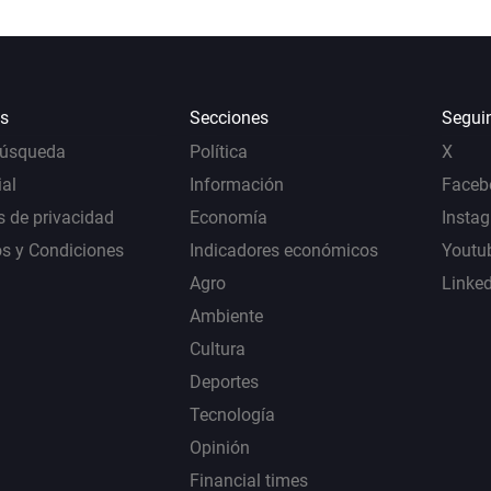
s
Secciones
Segui
Búsqueda
Política
X
al
Información
Faceb
s de privacidad
Economía
Insta
s y Condiciones
Indicadores económicos
Youtu
Agro
Linke
Ambiente
Cultura
Deportes
Tecnología
Opinión
Financial times