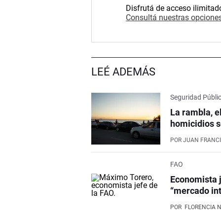
Disfrutá de acceso ilimitad
Consultá nuestras opciones
LEÉ ADEMÁS
Seguridad Públi
La rambla, e
homicidios s
POR
JUAN FRANCI
FAO
Economista j
“mercado int
POR
FLORENCIA 