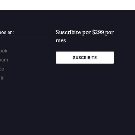
Suscribite por $299 por
nos en:
mes
ook
SUSCRIBITE
gram
be
dIn