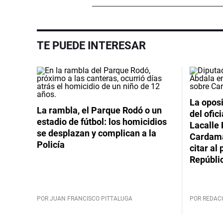
TE PUEDE INTERESAR
La oposi
La rambla, el Parque Rodó o un
del ofic
estadio de fútbol: los homicidios
Lacalle 
se desplazan y complican a la
Cardama
Policía
citar al
Repúbli
POR JUAN FRANCISCO PITTALUGA
POR REDAC