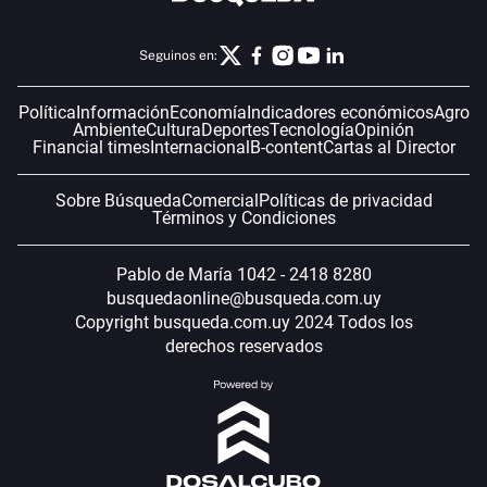
Seguinos en:
Política
Información
Economía
Indicadores económicos
Agro
Ambiente
Cultura
Deportes
Tecnología
Opinión
Financial times
Internacional
B-content
Cartas al Director
Sobre Búsqueda
Comercial
Políticas de privacidad
Términos y Condiciones
Pablo de María 1042 - 2418 8280
busquedaonline@busqueda.com.uy
Copyright busqueda.com.uy 2024 Todos los
derechos reservados