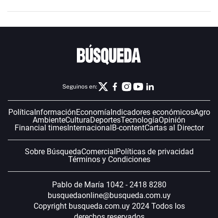
Seguinos en:
Política
Información
Economía
Indicadores económicos
Agro
Ambiente
Cultura
Deportes
Tecnología
Opinión
Financial times
Internacional
B-content
Cartas al Director
Sobre Búsqueda
Comercial
Políticas de privacidad
Términos y Condiciones
Pablo de María 1042 - 2418 8280
busquedaonline@busqueda.com.uy
Copyright busqueda.com.uy 2024 Todos los
derechos reservados