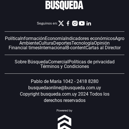
Seguinos en:
Política
Información
Economía
Indicadores económicos
Agro
Ambiente
Cultura
Deportes
Tecnología
Opinión
Financial times
Internacional
B-content
Cartas al Director
Sobre Búsqueda
Comercial
Políticas de privacidad
Términos y Condiciones
Pablo de María 1042 - 2418 8280
busquedaonline@busqueda.com.uy
Copyright busqueda.com.uy 2024 Todos los
derechos reservados