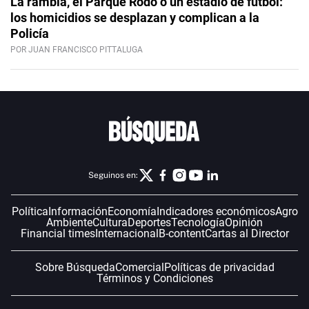
La rambla, el Parque Rodó o un estadio de fútbol:
los homicidios se desplazan y complican a la
Policía
POR JUAN FRANCISCO PITTALUGA
Seguinos en:
Política
Información
Economía
Indicadores económicos
Agro
Ambiente
Cultura
Deportes
Tecnología
Opinión
Financial times
Internacional
B-content
Cartas al Director
Sobre Búsqueda
Comercial
Políticas de privacidad
Términos y Condiciones