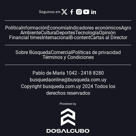
Seguinos en:
Política
Información
Economía
Indicadores económicos
Agro
Ambiente
Cultura
Deportes
Tecnología
Opinión
Financial times
Internacional
B-content
Cartas al Director
Sobre Búsqueda
Comercial
Políticas de privacidad
Términos y Condiciones
Pablo de María 1042 - 2418 8280
busquedaonline@busqueda.com.uy
Copyright busqueda.com.uy 2024 Todos los
derechos reservados