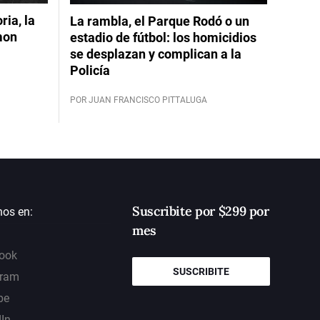
ia, la
La rambla, el Parque Rodó o un
mon
estadio de fútbol: los homicidios
se desplazan y complican a la
Policía
POR JUAN FRANCISCO PITTALUGA
Suscribite por $299 por
nos en:
mes
ook
SUSCRIBITE
gram
be
dIn