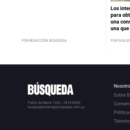
Los int
para obt
una cons
una que 
POR REDACCIÓN BÚSQUEDA
POR GUILL
Nosotro
Sobre 
Pablo de María 1042 - 2418 8280
Comerci
busquedaonline@busqueda.com.uy
Política
Término