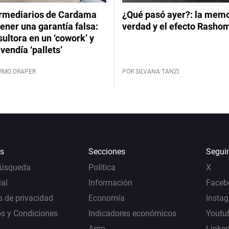
ermediarios de Cardama
¿Qué pasó ayer?: la memor
ener una garantía falsa:
verdad y el efecto Rasho
ultora en un ‘cowork’ y
vendía ‘pallets’
ERMO DRAPER
POR SILVANA TANZI
s
Secciones
Segui
Búsqueda
Política
X
al
Información
Faceb
s de privacidad
Economía
Insta
s y Condiciones
Indicadores económicos
Youtu
Agro
Linke