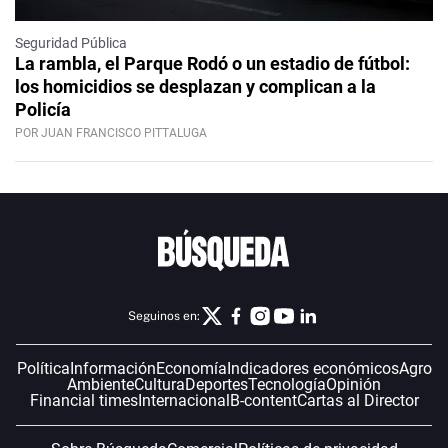
Seguridad Pública
La rambla, el Parque Rodó o un estadio de fútbol:
los homicidios se desplazan y complican a la
Policía
POR JUAN FRANCISCO PITTALUGA
Seguinos en:
Política
Información
Economía
Indicadores económicos
Agro
Ambiente
Cultura
Deportes
Tecnología
Opinión
Financial times
Internacional
B-content
Cartas al Director