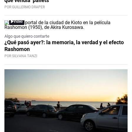
que vendía ‘pallets’
POR GUILLERMO DRAPER
Video
Algo que quiero contarte
¿Qué pasó ayer?: la memoria, la verdad y el efecto
Rashomon
POR SILVANA TANZI