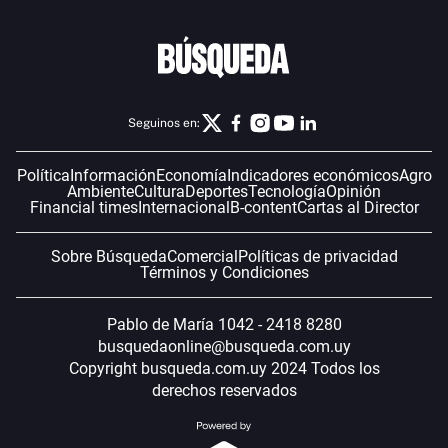
Seguinos en:
Política
Información
Economía
Indicadores económicos
Agro
Ambiente
Cultura
Deportes
Tecnología
Opinión
Financial times
Internacional
B-content
Cartas al Director
Sobre Búsqueda
Comercial
Políticas de privacidad
Términos y Condiciones
Pablo de María 1042 - 2418 8280
busquedaonline@busqueda.com.uy
Copyright busqueda.com.uy 2024 Todos los
derechos reservados