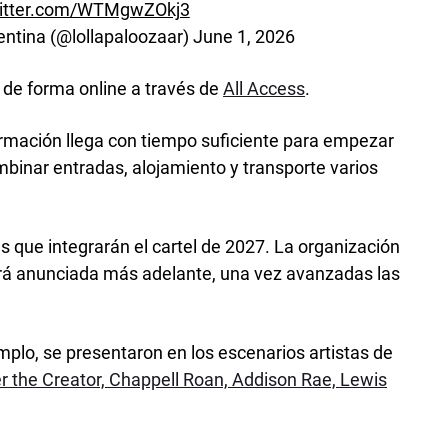
witter.com/WTMgwZOkj3
entina (@lollapaloozaar)
June 1, 2026
de forma online a través de
All Access
.
firmación llega con tiempo suficiente para empezar
ombinar entradas, alojamiento y transporte varios
s que integrarán el cartel de 2027. La organización
rá anunciada más adelante, una vez avanzadas las
emplo, se presentaron en los escenarios artistas de
er the Creator, Chappell Roan, Addison Rae, Lewis