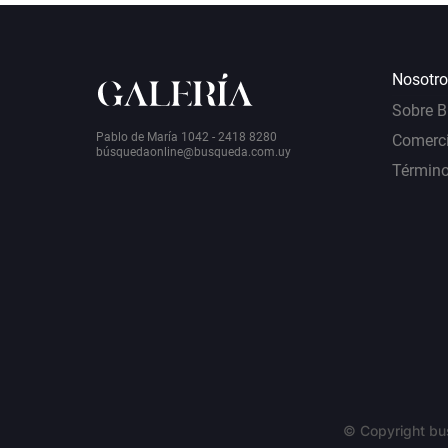
Nosotro
Sobre 
Pablo de María 1042 - 2418 8280
Comerci
bú
squedaonline@busqueda.com.uy
Término
© Copyright bu