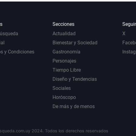
s
Secciones
Segui
Búsqueda
Actualidad
X
al
Bienestar y Sociedad
Faceb
s y Condiciones
Gastronomía
Insta
Personajes
Tiempo Libre
Diseño y Tendencias
Sociales
Horóscopo
De más y de menos
squeda.com.uy 2024. Todos los derechos reservados