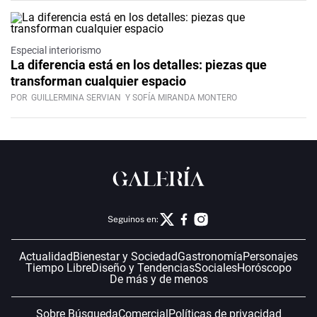
Especial interiorismo
La diferencia está en los detalles: piezas que
transforman cualquier espacio
POR
GUILLERMINA SERVIAN
Y SOFÍA MIRANDA MONTERO
Seguinos en:
Actualidad
Bienestar y Sociedad
Gastronomía
Personajes
Tiempo Libre
Diseño y Tendencias
Sociales
Horóscopo
De más y de menos
Sobre Búsqueda
Comercial
Políticas de privacidad