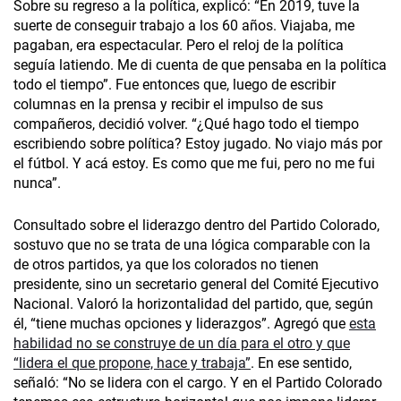
Sobre su regreso a la política, explicó: “En 2019, tuve la
suerte de conseguir trabajo a los 60 años. Viajaba, me
pagaban, era espectacular. Pero el reloj de la política
seguía latiendo. Me di cuenta de que pensaba en la política
todo el tiempo”. Fue entonces que, luego de escribir
columnas en la prensa y recibir el impulso de sus
compañeros, decidió volver. “¿Qué hago todo el tiempo
escribiendo sobre política? Estoy jugado. No viajo más por
el fútbol. Y acá estoy. Es como que me fui, pero no me fui
nunca”.
Consultado sobre el liderazgo dentro del Partido Colorado,
sostuvo que no se trata de una lógica comparable con la
de otros partidos, ya que los colorados no tienen
presidente, sino un secretario general del Comité Ejecutivo
Nacional. Valoró la horizontalidad del partido, que, según
él, “tiene muchas opciones y liderazgos”. Agregó que
esta
habilidad no se construye de un día para el otro y que
“lidera el que propone, hace y trabaja”
. En ese sentido,
señaló: “No se lidera con el cargo. Y en el Partido Colorado