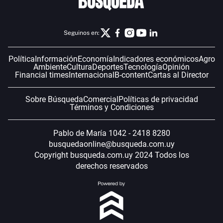
Seguinos en:
Política
Información
Economía
Indicadores económicos
Agro
Ambiente
Cultura
Deportes
Tecnología
Opinión
Financial times
Internacional
B-content
Cartas al Director
Sobre Búsqueda
Comercial
Políticas de privacidad
Términos y Condiciones
Pablo de María 1042 - 2418 8280
busquedaonline@busqueda.com.uy
Copyright busqueda.com.uy 2024 Todos los
derechos reservados