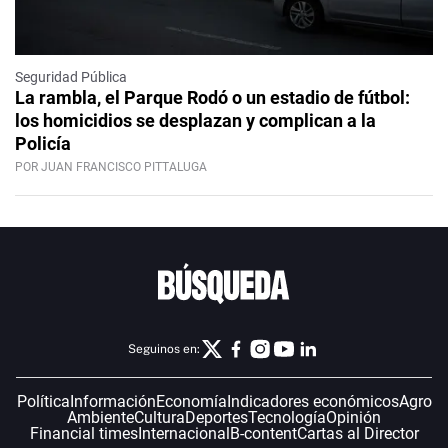
Seguridad Pública
La rambla, el Parque Rodó o un estadio de fútbol:
los homicidios se desplazan y complican a la
Policía
POR JUAN FRANCISCO PITTALUGA
Seguinos en:
Política
Información
Economía
Indicadores económicos
Agro
Ambiente
Cultura
Deportes
Tecnología
Opinión
Financial times
Internacional
B-content
Cartas al Director