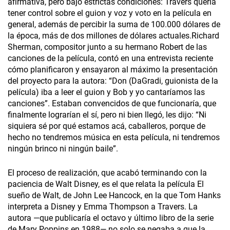
afirmativa, pero bajo estrictas condiciones: Travers quería
tener control sobre el guion y voz y voto en la película en
general, además de percibir la suma de 100.000 dólares de
la época, más de dos millones de dólares actuales.Richard
Sherman, compositor junto a su hermano Robert de las
canciones de la película, contó en una entrevista reciente
cómo planificaron y ensayaron al máximo la presentación
del proyecto para la autora: “Don (DaGradi, guionista de la
película) iba a leer el guion y Bob y yo cantaríamos las
canciones”. Estaban convencidos de que funcionaría, que
finalmente lograrían el sí, pero ni bien llegó, les dijo: “Ni
siquiera sé por qué estamos acá, caballeros, porque de
hecho no tendremos música en esta película, ni tendremos
ningún brinco ni ningún baile”.
El proceso de realización, que acabó terminando con la
paciencia de Walt Disney, es el que relata la película El
sueño de Walt, de John Lee Hancock, en la que Tom Hanks
interpreta a Disney y Emma Thompson a Travers. La
autora —que publicaría el octavo y último libro de la serie
de Mary Poppins en 1988— no solo se negaba a que la