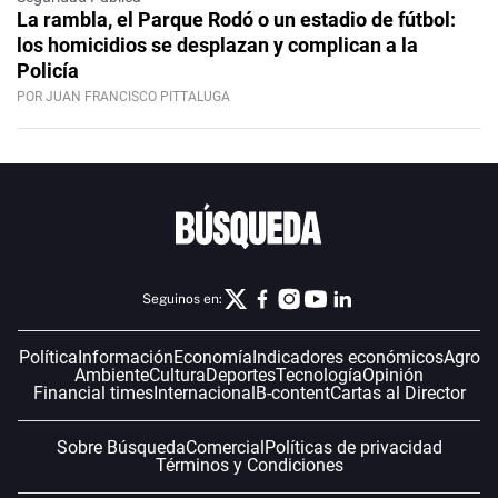
La rambla, el Parque Rodó o un estadio de fútbol:
los homicidios se desplazan y complican a la
Policía
POR JUAN FRANCISCO PITTALUGA
Seguinos en:
Política
Información
Economía
Indicadores económicos
Agro
Ambiente
Cultura
Deportes
Tecnología
Opinión
Financial times
Internacional
B-content
Cartas al Director
Sobre Búsqueda
Comercial
Políticas de privacidad
Términos y Condiciones