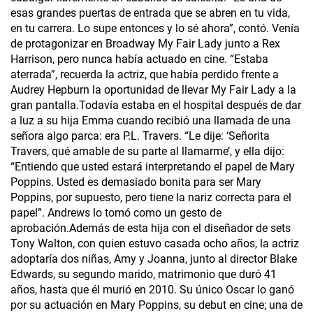
esas grandes puertas de entrada que se abren en tu vida,
en tu carrera. Lo supe entonces y lo sé ahora”, contó. Venía
de protagonizar en Broadway My Fair Lady junto a Rex
Harrison, pero nunca había actuado en cine. “Estaba
aterrada”, recuerda la actriz, que había perdido frente a
Audrey Hepburn la oportunidad de llevar My Fair Lady a la
gran pantalla.Todavía estaba en el hospital después de dar
a luz a su hija Emma cuando recibió una llamada de una
señora algo parca: era P.L. Travers. “Le dije: ‘Señorita
Travers, qué amable de su parte al llamarme’, y ella dijo:
“Entiendo que usted estará interpretando el papel de Mary
Poppins. Usted es demasiado bonita para ser Mary
Poppins, por supuesto, pero tiene la nariz correcta para el
papel”. Andrews lo tomó como un gesto de
aprobación.Además de esta hija con el diseñador de sets
Tony Walton, con quien estuvo casada ocho años, la actriz
adoptaría dos niñas, Amy y Joanna, junto al director Blake
Edwards, su segundo marido, matrimonio que duró 41
años, hasta que él murió en 2010. Su único Oscar lo ganó
por su actuación en Mary Poppins, su debut en cine; una de