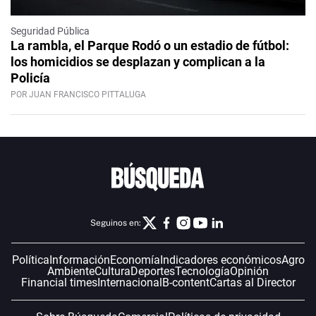
Seguridad Pública
La rambla, el Parque Rodó o un estadio de fútbol:
los homicidios se desplazan y complican a la
Policía
POR JUAN FRANCISCO PITTALUGA
Seguinos en:
Política
Información
Economía
Indicadores económicos
Agro
Ambiente
Cultura
Deportes
Tecnología
Opinión
Financial times
Internacional
B-content
Cartas al Director