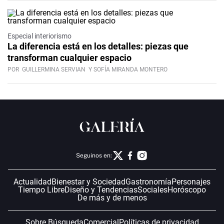
Especial interiorismo
La diferencia está en los detalles: piezas que
transforman cualquier espacio
POR
GUILLERMINA SERVIAN
Y SOFÍA MIRANDA MONTERO
Seguinos en:
Actualidad
Bienestar y Sociedad
Gastronomía
Personajes
Tiempo Libre
Diseño y Tendencias
Sociales
Horóscopo
De más y de menos
Sobre Búsqueda
Comercial
Políticas de privacidad