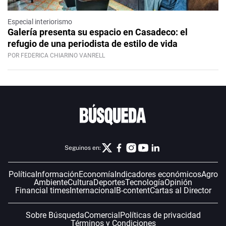
Especial interiorismo
Galería presenta su espacio en Casadeco: el
refugio de una periodista de estilo de vida
POR FEDERICA CHIARINO VANRELL
Seguinos en:
Política
Información
Economía
Indicadores económicos
Agro
Ambiente
Cultura
Deportes
Tecnología
Opinión
Financial times
Internacional
B-content
Cartas al Director
Sobre Búsqueda
Comercial
Políticas de privacidad
Términos y Condiciones