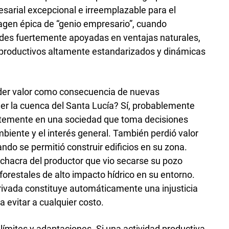
arial excepcional e irreemplazable para el
agen épica de “genio empresario”, cuando
ades fuertemente apoyadas en ventajas naturales,
 productivos altamente estandarizados y dinámicas
der valor como consecuencia de nuevas
ger la cuenca del Santa Lucía? Sí, probablemente
ntemente en una sociedad que toma decisiones
 ambiente y el interés general. También perdió valor
ndo se permitió construir edificios en su zona.
chacra del productor que vio secarse su pozo
orestales de alto impacto hídrico en su entorno.
rivada constituye automáticamente una injusticia
a evitar a cualquier costo.
 límites y adaptaciones. Si una actividad productiva