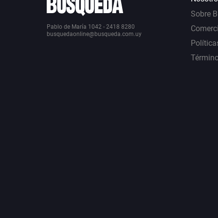
Sobre 
Pablo de María 1042 - 2418 8280
Comerci
busquedaonline@busqueda.com.uy
Política
Término