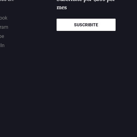
mes
ook
SUSCRIBITE
gram
be
dIn